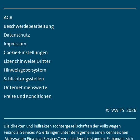
Navigation
Meta
Social
Navigation
Media
AGB
Network
Beschwerdebearbeitung
Links
Datenschutz
Impressum
Cookie-Einstellungen
Lizenzhinweise Dritter
Hinweisgebersystem
Schlichtungsstellen
Unternehmenswerte
Preise und Konditionen
© VW FS
2026
Die direkten und indirekten Tochtergesellschaften der Volkswagen
Financial Services AG erbringen unter dem gemeinsamen Kennzeichen
„Volkswagen Financial Services“ verschiedene Leistungen. Es handelt sich