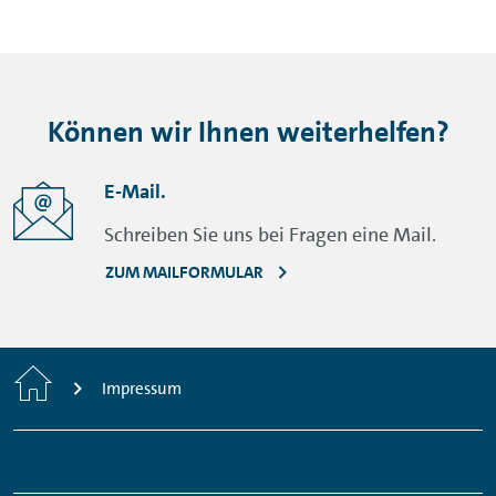
Können wir Ihnen weiterhelfen?
E-Mail.
Schreiben Sie uns bei Fragen eine Mail.
ZUM MAILFORMULAR
Home
Impressum
Footer
Links:
Links:
Links:
Links: