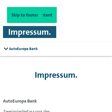
Skip to main content
Skip to footer
Impressum.
AutoEuropa Bank
Impressum.
AutoEuropa Bank
Zweigniederlassung der